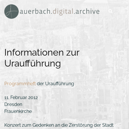
Zum
Inhalt
Men
Suche
ums
springen
Informationen zur
Uraufführung
Programmheft
der Uraufführung
11. Februar 2012
Dresden
Frauenkirche
Konzert zum Gedenken an die Zerstörung der Stadt